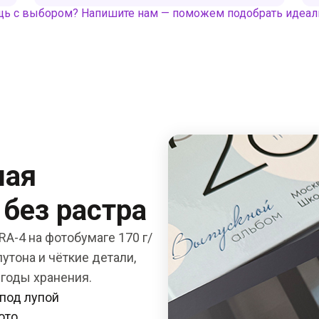
ь с выбором? Напишите нам — поможем подобрать идеа
шая
 без растра
A-4 на фотобумаге 170 г/
утона и чёткие детали,
 годы хранения.
 под лупой
ото