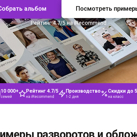
Собрать альбом
Посмотреть пример
Рейтинг 4.7/5 на
iRecommend
10 000+
Рейтинг 4.7/5
Производство
Скидки до 
семей
на iRecommend
1-2 дня
на класс
имеры разворотов и обло