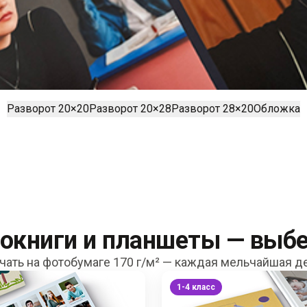
Разворот 20×20
Разворот 20×28
Разворот 28×20
Обложка
окниги и планшеты — выбе
ать на фотобумаге 170 г/м² — каждая мельчайшая де
1-4 класс