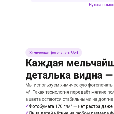
Нужна помощ
Химическая фотопечать RA-4
Каждая мельчай
деталька видна —
Мы используем химическую фотопечать R
м². Такая технология передаёт мягкие пол
а цвета остаются стабильными на долгие
✓
Фотобумага 170 г/м² — нет растра даже
✓
Лица детей чёткие на любом размере ф