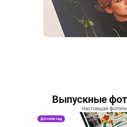
‹
›
Выпускные фот
Настоящая фотопеч
Детский сад