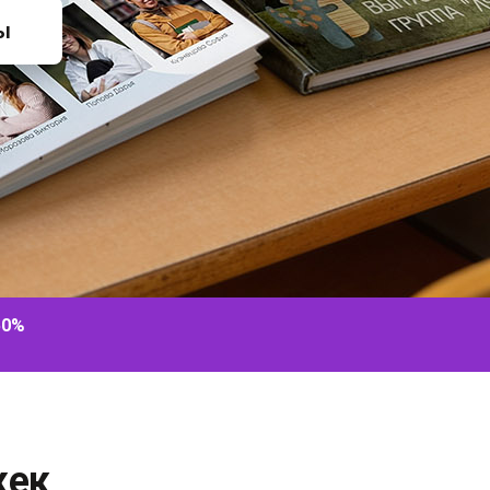
ы
50%
жек