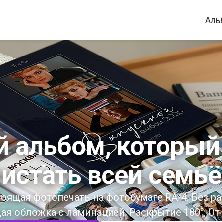
Аль
 альбом, который
истать всей семь
оящая фотопечать на фотобумаге RA-4. Без ра
ая обложка с ламинацией. Раскрытие 180°. От 