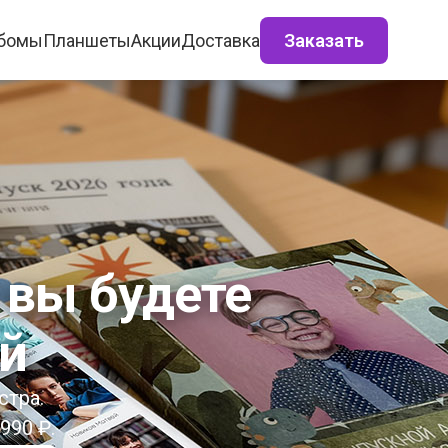
бомы
Планшеты
Акции
Доставка
Заказать
 вы будете
ёй
стра.
990 ₽.