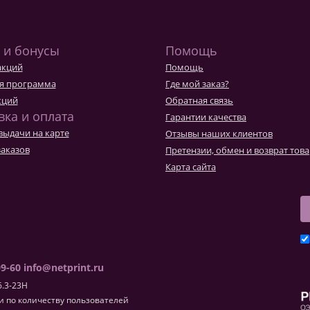
Товары к 9 мая
Ка
Чт
 и бонусы
Помощь
акций
Помощь
я программа
Где мой заказ?
кций
Обратная связь
вка и оплата
Гарантии качества
выдачи на карте
Отзывы наших клиентов
заказов
Претензии, обмен и возврат тов
Карта сайта
09-60
info@netprint.ru
6.3-23H
 по количеству пользователей