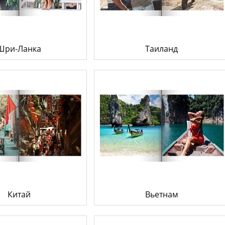
Товары к 9 мая
Ка
Чт
Шри-Ланка
Таиланд
Китай
Вьетнам