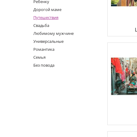
Фотокниги о путешествиях
Ребенку
Выпускные альбомы
Дорогой маме
Кулинарные книги
Путешествия
Свадьба
Любимому мужчине
Универсальные
Романтика
Семья
Без повода