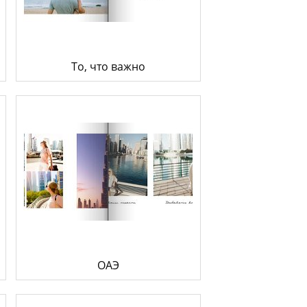
к конвертировать макет
о такое фотокнига Премиум
То, что важно
ОАЭ