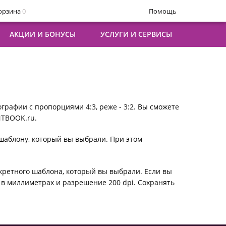
орзина
0
Помощь
АКЦИИ И БОНУСЫ
УСЛУГИ И СЕРВИСЫ
ТОКНИГИ СТАНДАРТ
ЕМИУМ
АТЬ НА АКРИЛЕ
ЕЖДА И ТЕКСТИЛЬ
ПОЛНИТЕЛЬНО
ердая обложка
5х10
рил
чать на футболках
лендарь на бруске
ризонтальная фотокнига А4
х15
мки - шопперы
гнитный календарь
гкая обложка
x20
лендарь настольный
ПОЛНИТЕЛЬНО
отоброшюры
х30; 30х45
рманный календарик
рафии с пропорциями 4:3, реже - 3:2. Вы сможете
стеры
тоальбом на пружине
NTBOOK.ru.
дарочный сертификат на календари
дарочный сертификат
к напечатать макет из PDF
ТОКНИГИ В ТВЕРДОЙ 3D-ОБЛОЖКЕ
шаблону, который вы выбрали. При этом
ш уникальный календарь
-обложка с фольгированием
-обложка с лаком
кретного шаблона, который вы выбрали. Если вы
в миллиметрах и разрешение 200 dpi. Сохранять
О ИНТЕРЕСНО
к напечатать макет из PDF
к создать выпускной альбом