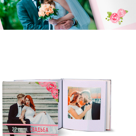
к конвертировать макет
о такое фотокнига Премиум