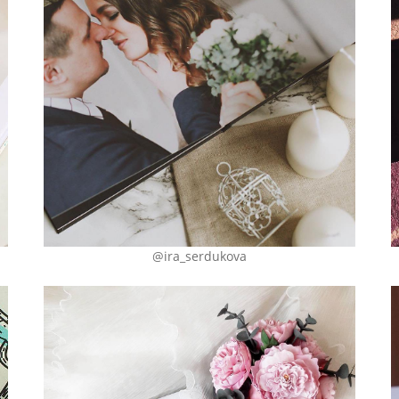
@ira_serdukova