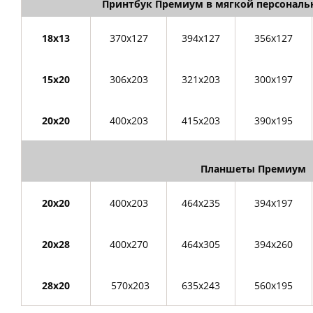
Принтбук Премиум в мягкой персонал
18х13
370х127
394х127
356х127
15х20
306х203
321х203
300х197
20х20
400х203
415х203
390х195
Планшеты Премиум
20х20
400х203
464х235
394х197
20х28
400х270
464х305
394х260
28х20
570х203
635х243
560х195