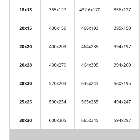
18х13
365х127
432.6х170
356х127
20х15
400х156
466х193
395х150
20х20
400х203
464х235
394х197
20х28
400х270
464х305
394х260
28х20
570х203
635х243
560х195
25х25
500х254
565х285
494х247
30х30
600х305
665х345
594х297