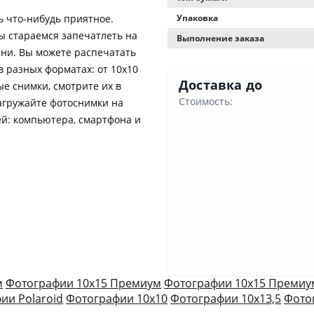
 что-нибудь приятное.
Упаковка
ы стараемся запечатлеть на
Выполнение заказа
ни. Вы можете распечатать
в разных форматах: от 10х10
Доставка до
е снимки, смотрите их в
Стоимость:
агружайте фотоснимки на
ей: компьютера, смартфона и
м
Фотографии 10х15 Премиум
Фотографии 10х15 Премиу
ии Polaroid
Фотографии 10х10
Фотографии 10х13,5
Фото