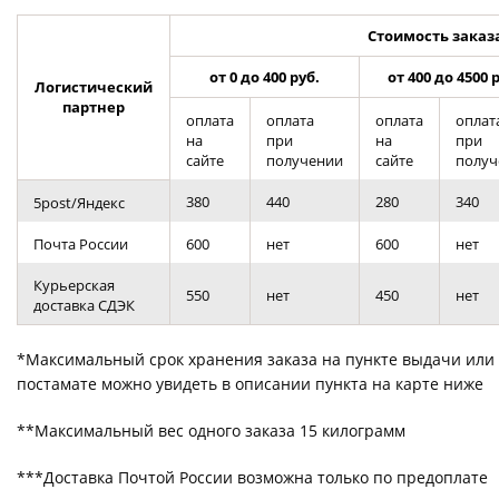
Стоимость заказа
от 0 до 400 руб.
от 400 до 4500 
Логистический
партнер
оплата
оплата
оплата
оплат
на
при
на
при
сайте
получении
сайте
получ
380
440
280
340
5post/Яндекс
Почта России
600
нет
600
нет
Курьерская
550
нет
450
нет
доставка СДЭК
*Максимальный срок хранения заказа на пункте выдачи или
постамате можно увидеть в описании пункта на карте ниже
**Максимальный вес одного заказа 15 килограмм
***Доставка Почтой России возможна только по предоплате