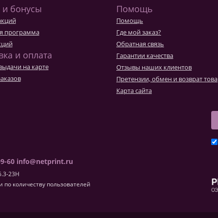
 и бонусы
Помощь
акций
Помощь
я программа
Где мой заказ?
кций
Обратная связь
вка и оплата
Гарантии качества
выдачи на карте
Отзывы наших клиентов
заказов
Претензии, обмен и возврат тов
Карта сайта
09-60
info@netprint.ru
6.3-23H
 по количеству пользователей