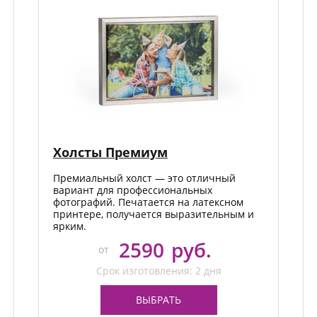
Товары к 9 мая
Ка
Чт
Холсты Премиум
Премиальный холст — это отличный
вариант для профессиональных
фотографий. Печатается на латексном
принтере, получается выразительным и
ярким.
2590
руб.
от
Срок изготовления: 2 дня
ВЫБРАТЬ