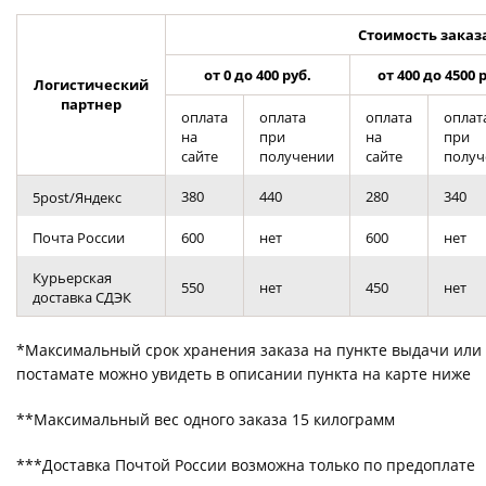
Стоимость заказа
от 0 до 400 руб.
от 400 до 4500 
Логистический
партнер
оплата
оплата
оплата
оплат
на
при
на
при
сайте
получении
сайте
получ
380
440
280
340
5post/Яндекс
Почта России
600
нет
600
нет
Курьерская
550
нет
450
нет
доставка СДЭК
*Максимальный срок хранения заказа на пункте выдачи или
постамате можно увидеть в описании пункта на карте ниже
**Максимальный вес одного заказа 15 килограмм
***Доставка Почтой России возможна только по предоплате