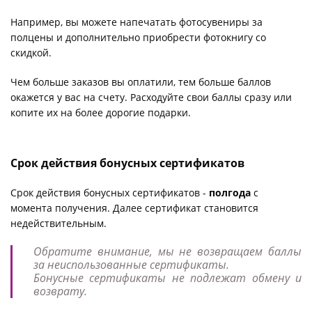
Например, вы можете напечатать фотосувениры за
полцены и дополнительно приобрести фотокнигу со
скидкой.
Чем больше заказов вы оплатили, тем больше баллов
окажется у вас на счету. Расходуйте свои баллы сразу или
копите их на более дорогие подарки.
Срок действия бонусных сертификатов
Срок действия бонусных сертификатов -
полгода
с
момента получения. Далее сертификат становится
недействительным.
Обратите внимание, мы не возвращаем баллы
за неиспользованные сертификаты.
Бонусные сертификаты не подлежат обмену и
возврату.