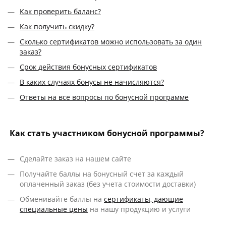
Как проверить баланс?
Как получить скидку?
Сколько сертификатов можно использовать за один
заказ?
Срок действия бонусных сертификатов
В каких случаях бонусы не начисляются?
Ответы на все вопросы по бонусной программе
Как стать участником бонусной программы?
Сделайте заказ на нашем сайте
Получайте баллы на бонусный счет за каждый
оплаченный
заказ (без учета стоимости доставки)
Обменивайте баллы на
сертификаты, дающие
специальные цены
на нашу продукцию и услуги