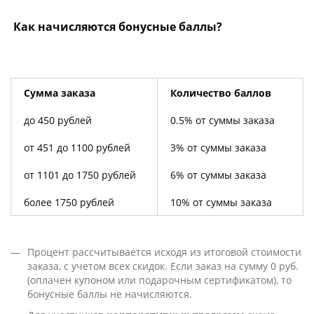
Как начисляются бонусные баллы?
Сумма заказа
Количество баллов
до 450 рублей
0.5% от суммы заказа
от 451 до 1100 рублей
3% от суммы заказа
от 1101 до 1750 рублей
6% от суммы заказа
более 1750 рублей
10% от суммы заказа
Процент расcчитывается исходя из итоговой стоимости
заказа, с учетом всех скидок. Если заказ на сумму 0 руб.
(оплачен купоном или подарочным сертификатом), то
бонусные баллы не начисляются.