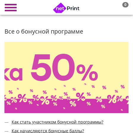
0
Все о бонусной программе
Как стать участником бонусной программы?
Как начисляются бонусные баллы?