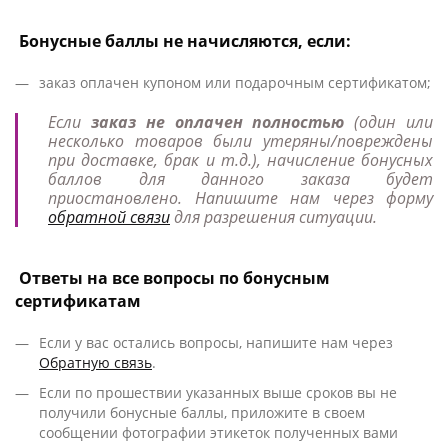
Бонусные баллы не начисляются, если:
заказ оплачен купоном или подарочным сертификатом;
Если
заказ не оплачен полностью
(один или
несколько товаров были утеряны/повреждены
при доставке, брак и т.д.), начисление бонусных
баллов для данного заказа будет
приостановлено. Напишите нам через форму
обратной связи
для разрешения ситуации.
Ответы на все вопросы по бонусным
сертификатам
Если у вас остались вопросы, напишите нам через
Обратную связь
.
Если по прошествии указанных выше сроков вы не
получили бонусные баллы, приложите в своем
сообщении фотографии этикеток полученных вами