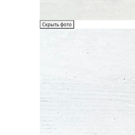
Скрыть фото