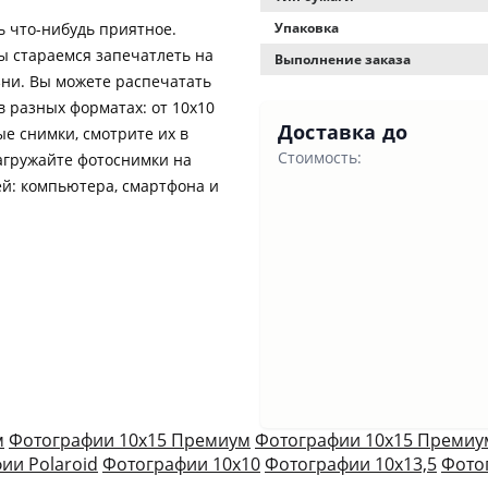
 что-нибудь приятное.
Упаковка
ы стараемся запечатлеть на
Выполнение заказа
ни. Вы можете распечатать
в разных форматах: от 10х10
Доставка до
е снимки, смотрите их в
Стоимость:
агружайте фотоснимки на
ей: компьютера, смартфона и
м
Фотографии 10х15 Премиум
Фотографии 10х15 Премиу
ии Polaroid
Фотографии 10х10
Фотографии 10х13,5
Фото