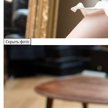
Скрыть фото