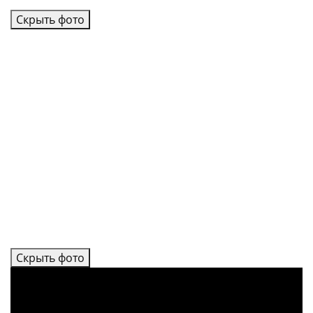
Скрыть фото
Скрыть фото