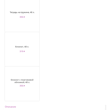
Тетрадь на пружине, 48 л.
350 ₽
блокнот, 48 л.
319 ₽
блокнот с пластиковой
обложкой, 48 л.
350 ₽
Описание