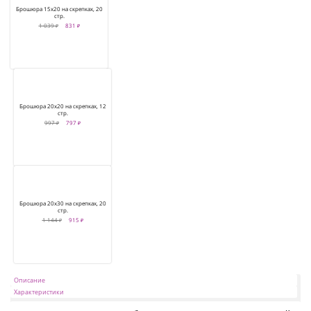
Брошюра 15х20 на скрепках, 20
стр.
1 039 ₽
831 ₽
Брошюра 20х20 на скрепках, 12
стр.
997 ₽
797 ₽
Брошюра 20х30 на скрепках, 20
стр.
1 144 ₽
915 ₽
Описание
Характеристики