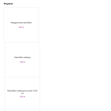
Формат
Квадратные наклейки
499 ₽
Наклейки звёзды
499 ₽
Наклейки прямоугольные 10х9
см
499 ₽