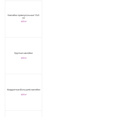
Наклейки прямоугольные 10х5
см
499 ₽
Круглые наклейки
499 ₽
Квадратные (большие) наклейки
499 ₽