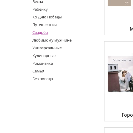
Фотокниги о путешествиях
Весна
Выпускные альбомы
Ребенку
Кулинарные книги
Ко Дню Победы
Путешествия
М
Свадьба
Любимому мужчине
Универсальные
Кулинарные
Романтика
Семья
Без повода
Горо