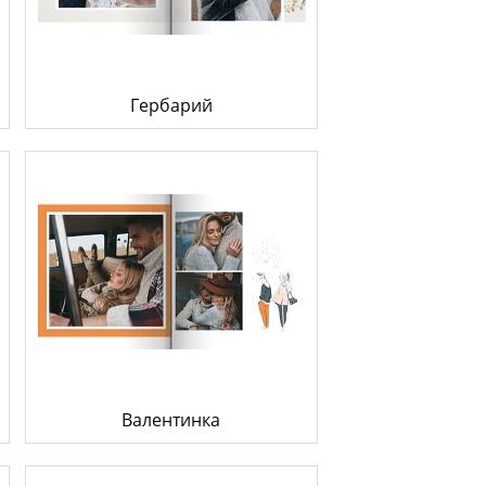
к конвертировать макет
о такое фотокнига Премиум
Гербарий
Валентинка