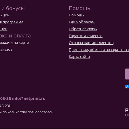
 и бонусы
Помощь
акций
Помощь
я программа
Где мой заказ?
кций
Обратная связь
вка и оплата
Гарантии качества
выдачи на карте
Отзывы наших клиентов
заказов
Претензии, обмен и возврат тов
Карта сайта
-05-36
info@netprint.ru
6.3-23H
 по количеству пользователей