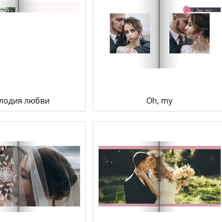
лодия любви
Oh, my