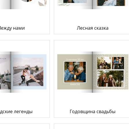
Товары к 9 мая
Ка
Чт
ежду нами
Лесная сказка
дские легенды
Годовщина свадьбы