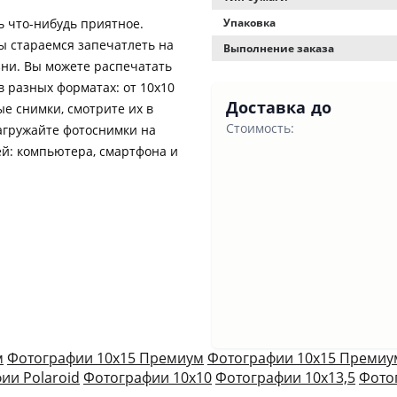
 что-нибудь приятное.
Упаковка
ы стараемся запечатлеть на
Выполнение заказа
ни. Вы можете распечатать
в разных форматах: от 10х10
Доставка до
е снимки, смотрите их в
Стоимость:
агружайте фотоснимки на
ей: компьютера, смартфона и
м
Фотографии 10х15 Премиум
Фотографии 10х15 Премиу
ии Polaroid
Фотографии 10х10
Фотографии 10х13,5
Фото