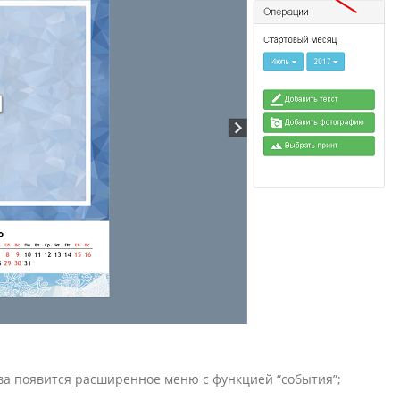
Товары к 9 мая
Ка
Чт
ва появится расширенное меню с функцией “события”;