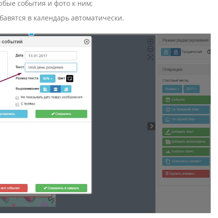
юбые события и фото к ним;
обавятся в календарь автоматически.