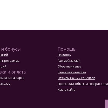
 и бонусы
Помощь
акций
Помощь
я программа
Где мой заказ?
кций
Обратная связь
вка и оплата
Гарантии качества
выдачи на карте
Отзывы наших клиентов
заказов
Претензии, обмен и возврат тов
Карта сайта