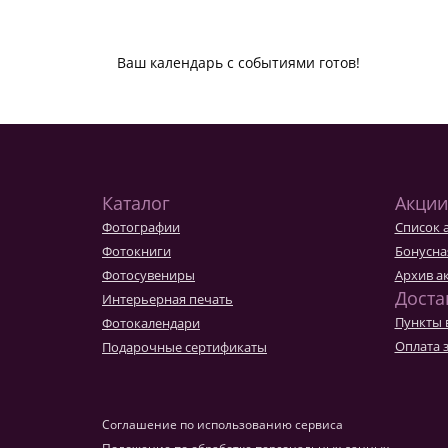
Ваш календарь с событиями готов!
Каталог
Акции
Фотографии
Список 
Фотокниги
Бонусна
Фотосувениры
Архив а
Доста
Интерьерная печать
Пункты 
Фотокалендари
Оплата 
Подарочные сертификаты
Соглашение по использованию сервиса