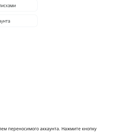
к конвертировать макет
о такое фотокнига Премиум
олем переносимого аккаунта. Нажмите кнопку