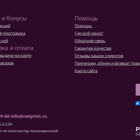
 и бонусы
Помощь
акций
Помощь
я программа
Где мой заказ?
кций
Обратная связь
вка и оплата
Гарантии качества
выдачи на карте
Отзывы наших клиентов
заказов
Претензии, обмен и возврат тов
Карта сайта
09-60
info@netprint.ru
6.3-23H
 по количеству пользователей