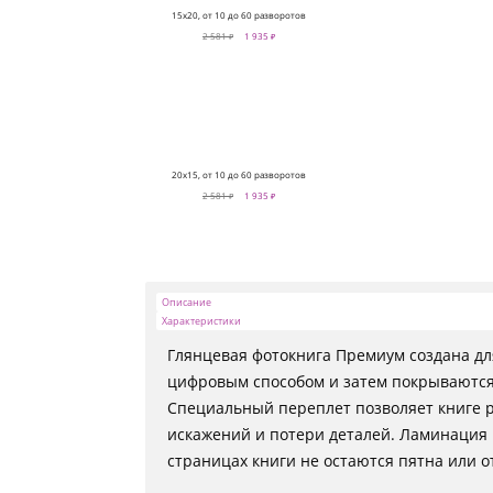
15х20, от 10 до 60 разворотов
2 581 ₽
1 935 ₽
20х15, от 10 до 60 разворотов
2 581 ₽
1 935 ₽
Описание
Характеристики
Глянцевая фотокнига Премиум создана д
цифровым способом и затем покрываются 
Специальный переплет позволяет книге р
искажений и потери деталей. Ламинация 
страницах книги не остаются пятна или о