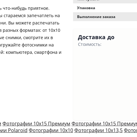
 что-нибудь приятное.
Упаковка
ы стараемся запечатлеть на
Выполнение заказа
ни. Вы можете распечатать
в разных форматах: от 10х10
Доставка до
е снимки, смотрите их в
Стоимость:
агружайте фотоснимки на
ей: компьютера, смартфона и
м
Фотографии 10х15 Премиум
Фотографии 10х15 Премиу
ии Polaroid
Фотографии 10х10
Фотографии 10х13,5
Фото