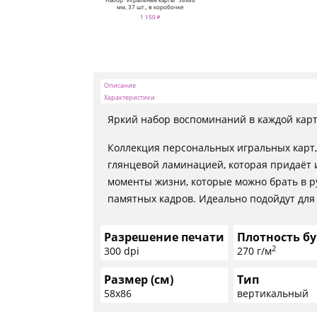
мм, 37 шт., в коробочке
1 150 ₽
Описание
Характеристики
Яркий набор воспоминаний в каждой кар
Коллекция персональных игральных карт, 
глянцевой ламинацией, которая придаёт 
моменты жизни, которые можно брать в р
памятных кадров. Идеально подойдут для 
Разрешение печати
Плотность б
2
300 dpi
270 г/м
Размер (см)
Тип
58х86
вертикальный