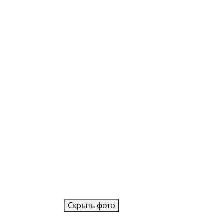
Фотокниги о путешествиях
Выпускные альбомы
Кулинарные книги
Скрыть фото