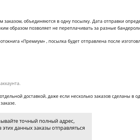
Товары к 9 мая
Ка
Чт
 заказом, объединяются в одну посылку. Дата отправки опред
аким образом позволяет не переплачивать за разные бандероли
фотокнига «Премиум» , посылка будет отправлена после изготовл
аккаунта.
тдельной доставкой, даже если несколько заказов сделаны в од
заказе.
зывайте точный полный адрес,
з этих данных заказы отправляться