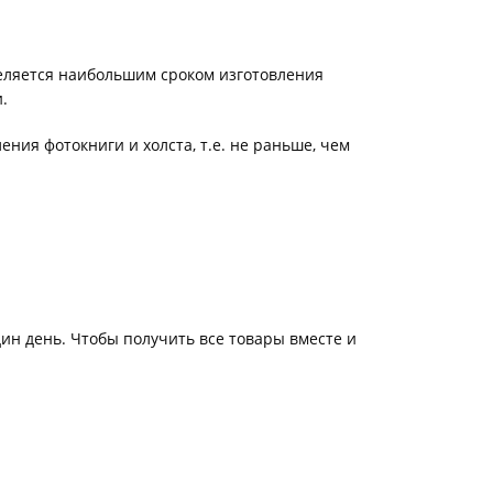
к конвертировать макет
о такое фотокнига Премиум
еляется наибольшим сроком изготовления
.
ения фотокниги и холста, т.е. не раньше, чем
ин день. Чтобы получить все товары вместе и