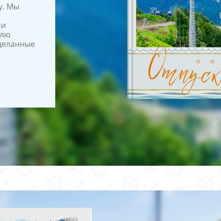
у. Мы
ми
илю
сделанные