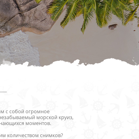
к конвертировать макет
о такое фотокнига Премиум
им с собой огромное
 незабываемый морской круиз,
инающихся моментов.
аким количеством снимков?