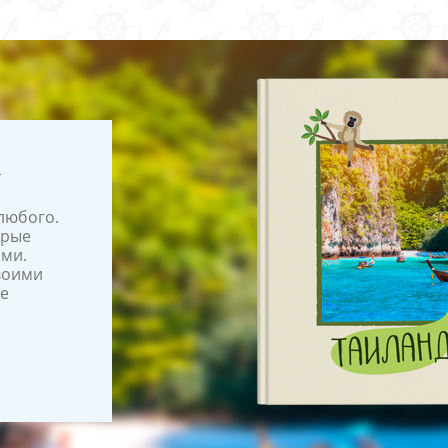
любого.
орые
ами.
воими
ге