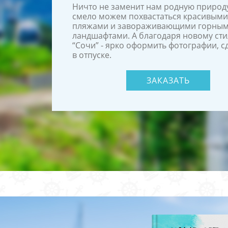
Ничто не заменит нам родную природ
смело можем похвастаться красивыми
пляжами и завораживающими горны
ландшафтами. А благодаря новому ст
“Сочи” - ярко оформить фотографии, 
в отпуске.
ЗАКАЗАТЬ