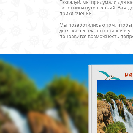
Пожалуй, мы придумали для ва
фотокниги путешествий. Вам д
приключений.
Мы позаботились о том, чтобы
десятки бесплатных стилей и у
понравится возможность попроб