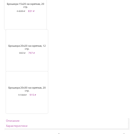
Брошюра 15х20 на скрепках, 20
стр.
1 039 ₽
831 ₽
Брошюра 20х20 на скрепках, 12
стр.
997 ₽
797 ₽
Брошюра 20х30 на скрепках, 20
стр.
1 144 ₽
915 ₽
Описание
Характеристики