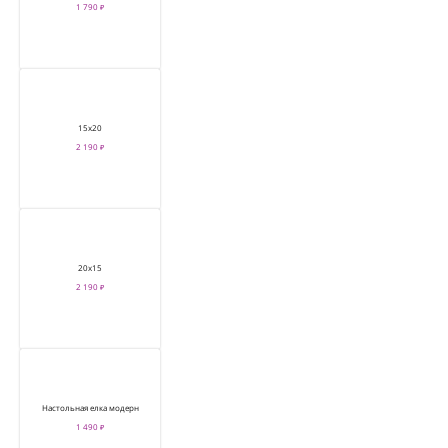
1 790 ₽
15х20
2 190 ₽
20х15
2 190 ₽
Настольная елка модерн
1 490 ₽