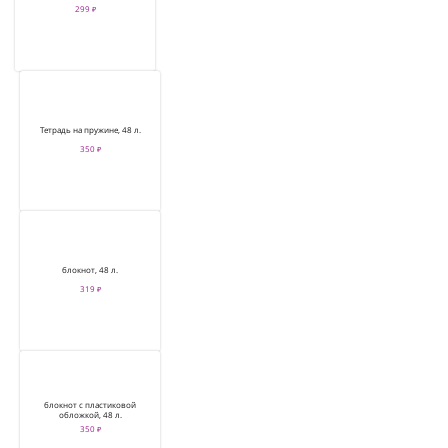
299 ₽
Тетрадь на пружине, 48 л.
350 ₽
блокнот, 48 л.
319 ₽
блокнот с пластиковой
обложкой, 48 л.
350 ₽