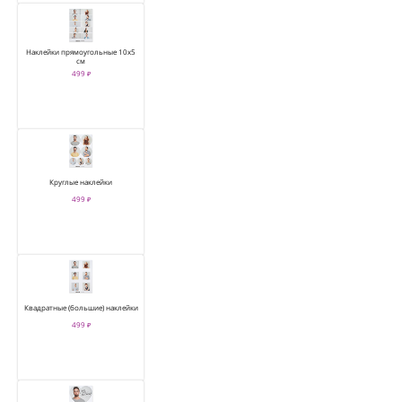
Наклейки прямоугольные 10х5
см
499 ₽
Круглые наклейки
499 ₽
Квадратные (большие) наклейки
499 ₽