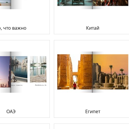
Товары к 9 мая
Ка
Чт
о, что важно
Китай
ОАЭ
Египет