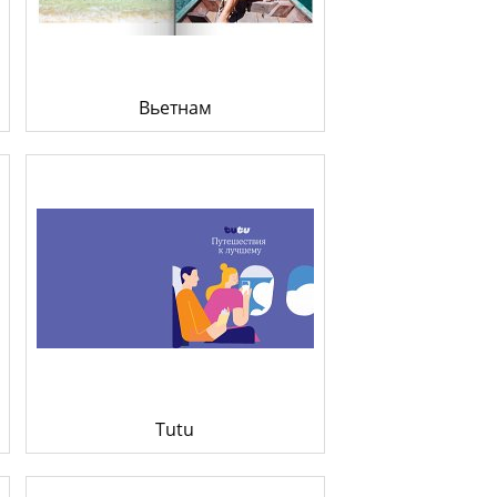
к конвертировать макет
о такое фотокнига Премиум
Вьетнам
Tutu