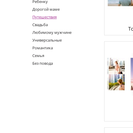
Фотокниги о путешествиях
Ребенку
Выпускные альбомы
Дорогой маме
Кулинарные книги
Путешествия
Свадьба
Т
Любимому мужчине
Универсальные
Романтика
Семья
Без повода