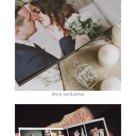
@ira_serdukova