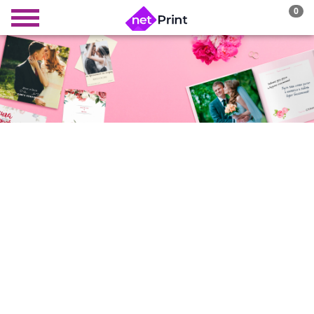
0
СВАДЕБНАЯ
ФОТОКНИГА
лучший способ возвращаться в памятный
день снова и снова