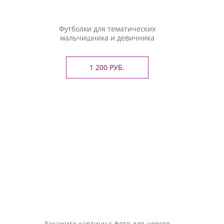
Футболки для тематических
мальчишника и девичника
1 200 РУБ.
Закажите картину с фото для нового