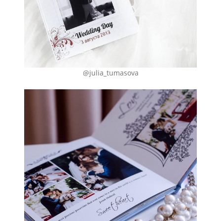
@julia_tumasova