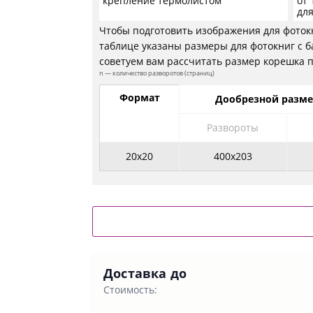
крепление термолистом
от 
для
Чтобы подготовить изображения для фотокн
таблице указаны размеры для фотокниг с б
советуем вам рассчитать размер корешка п
n — количество разворотов (страниц)
Формат
Дообрезной разме
Развороты
20х20
400х203
Доставка до
Стоимость: