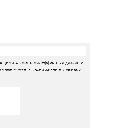
 конвертировать макет
 такое фотокнига Премиум
пающими элементами. Эффектный дизайн и
 важные моменты своей жизни в красивом