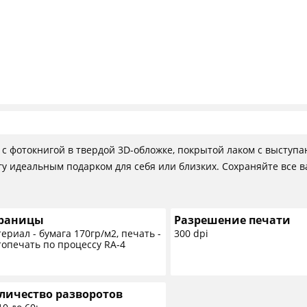
Товары к 9 мая
Как
Что
с фотокнигой в твердой 3D-обложке, покрытой лаком с высту
гу идеальным подарком для себя или близких. Сохраняйте все
раницы
Разрешение печати
ериал - бумага 170гр/м2, печать -
300 dpi
опечать по процессу RA-4
личество разворотов