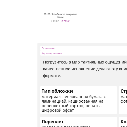
Фотокниги о путешествиях
Выпускные альбомы
20x20, 3d-обложка, покрытие
Кулинарные книги
лаком
3 490 ₽
2 715 ₽
Описание
Характеристики
Погрузитесь в мир тактильных ощущений 
качественное исполнение делают эту кни
формате.
Тип обложки
Ст
материал - мелованная бумага с
мат
ламинацией, кашированная на
фот
переплетный картон; печать -
цифровой офсет
Переплет
Ко