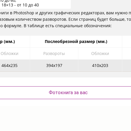
10 до 60;
 18×13 - от 10 до 40
иги в Photoshop и других графических редакторах, вам нужно
азовым количеством разворотов. Если страниц будет больше, то
о формуле. В таблице есть специальные обозначения:
р (мм.)
Послеобрезной размер (мм.)
Обложки
Развороты
Обложки
464х235
394х197
410х203
Фотокнига за вас