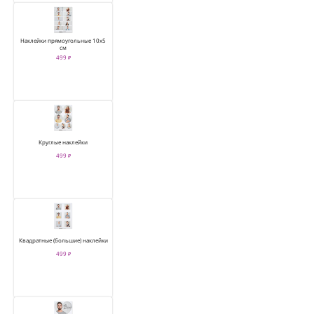
Наклейки прямоугольные 10х5
см
499 ₽
Круглые наклейки
499 ₽
Квадратные (большие) наклейки
499 ₽