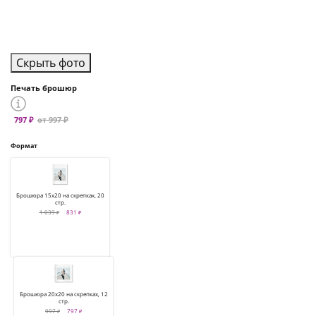
Скрыть фото
Печать брошюр
797 ₽
от 997 ₽
Формат
Брошюра 15х20 на скрепках, 20
стр.
1 039 ₽
831 ₽
Брошюра 20х20 на скрепках, 12
стр.
997 ₽
797 ₽