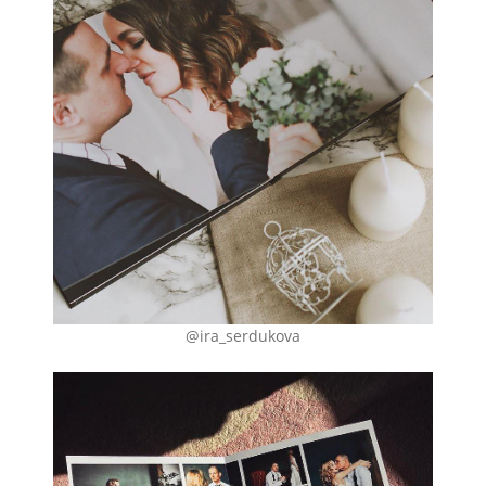
@ira_serdukova