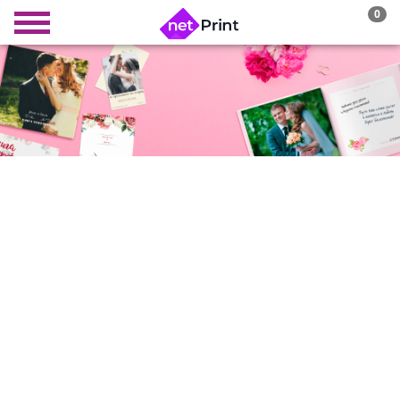
0
СВАДЕБНАЯ
ФОТОКНИГА
лучший способ возвращаться в памятный
день снова и снова