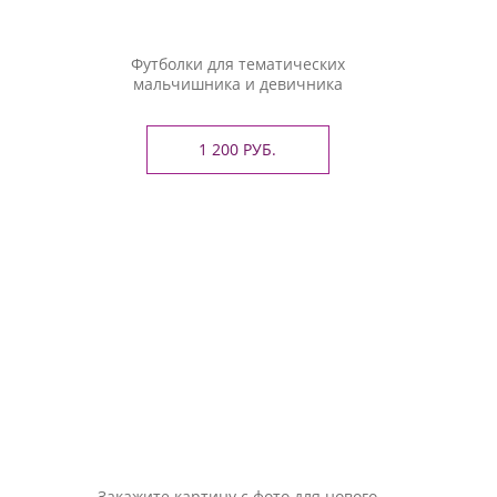
Футболки для тематических
мальчишника и девичника
1 200 РУБ.
Закажите картину с фото для нового