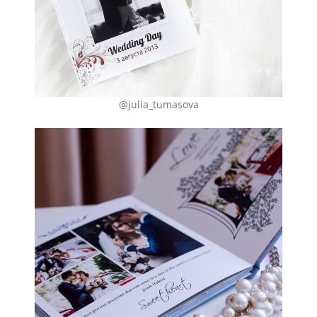
@julia_tumasova