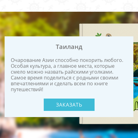
Таиланд
Очарование Азии способно покорить любого.
Особая культура, а главное места, которые
смело можно назвать райскими уголками.
Самое время поделиться с родными своими
впечатлениями и сделать всем по книге
путешествий!
ЗАКАЗАТЬ