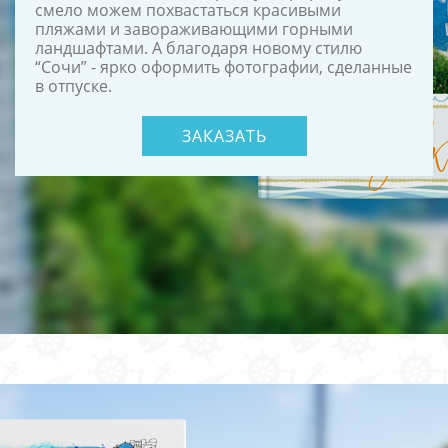
смело можем похвастаться красивыми
пляжами и завораживающими горными
ландшафтами. А благодаря новому стилю
“Сочи” - ярко оформить фотографии, сделанные
в отпуске.
ЗАКАЗАТЬ