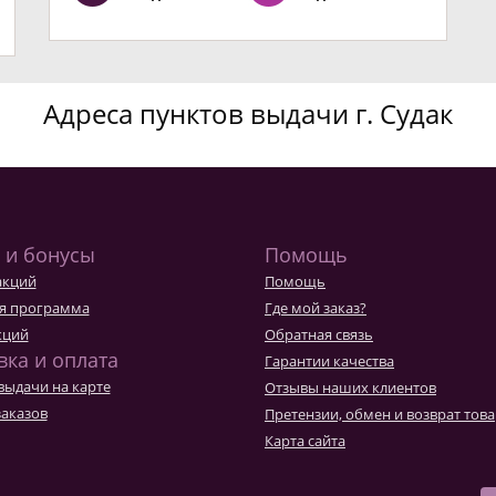
Адреса пунктов выдачи г. Судак
 и бонусы
Помощь
акций
Помощь
я программа
Где мой заказ?
кций
Обратная связь
вка и оплата
Гарантии качества
выдачи на карте
Отзывы наших клиентов
заказов
Претензии, обмен и возврат тов
Карта сайта