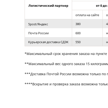
Фотокниги о путешествиях
Логистический партнер
от 0 до 
Выпускные альбомы
Кулинарные книги
оплата на сайте
о
380
4
5post/Яндекс
Почта России
600
н
Курьерская доставка СДЭК
550
н
*Максимальный срок хранения заказа на пункте 
**Максимальный вес одного заказа 15 килограм
***Доставка Почтой России возможна только по
****Вскрытие и проверка заказа возможна тольк