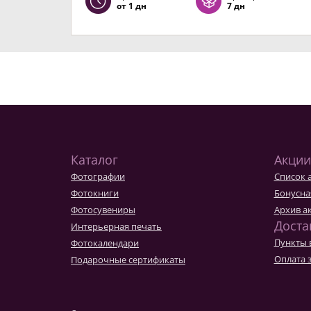
от 1 дн
7 дн
Каталог
Акции
Фотографии
Список 
Фотокниги
Бонусна
Фотосувениры
Архив а
Доста
Интерьерная печать
Пункты 
Фотокалендари
Оплата 
Подарочные сертификаты