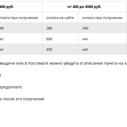
Товары к 9 мая
Ка
400 руб.
от 400 до 4500 руб.
Чт
плата при получении
оплата на сайте
оплата при получении
40
280
340
ет
600
нет
ет
450
нет
выдачи или в постамате можно увидеть в описании пункта на 
м
 предоплате
о после его получения