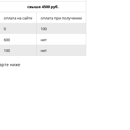
к конвертировать макет
свыше 4500 руб.
о такое фотокнига Премиум
оплата на сайте
оплата при получении
0
100
600
нет
100
нет
карте ниже