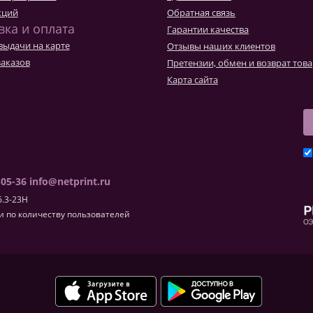
Товары к 9 мая
Ка
кций
Обратная связь
Чт
вка и оплата
Гарантии качества
выдачи на карте
Отзывы наших клиентов
заказов
Претензии, обмен и возврат тов
Карта сайта
-05-36
info@netprint.ru
6.3-23H
 по количеству пользователей