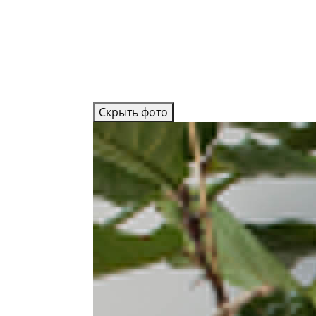
Скрыть фото