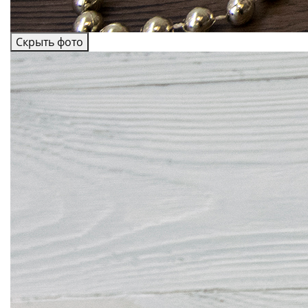
Скрыть фото