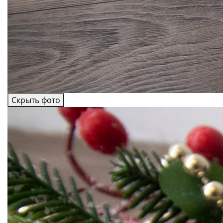
Скрыть фото