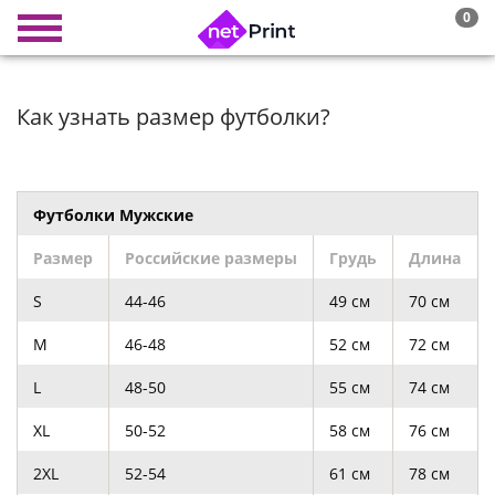
0
Как узнать размер футболки?
Футболки Мужские
Размер
Российские размеры
Грудь
Длина
S
44-46
49 см
70 см
M
46-48
52 см
72 см
L
48-50
55 см
74 см
XL
50-52
58 см
76 см
2XL
52-54
61 см
78 см