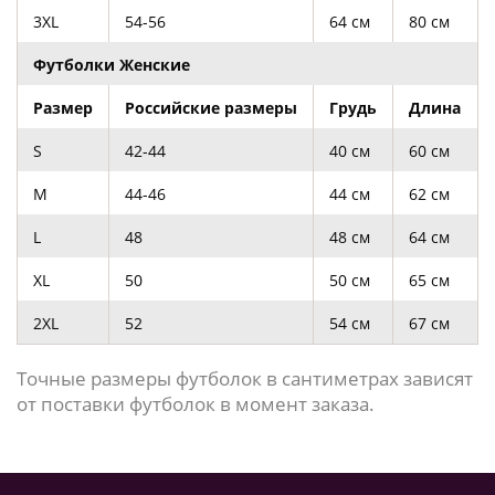
3XL
54-56
64 см
80 см
Футболки Женские
Размер
Российские размеры
Грудь
Длина
S
42-44
40 см
60 см
M
44-46
44 см
62 см
L
48
48 см
64 см
XL
50
50 см
65 см
2ХL
52
54 см
67 см
Точные размеры футболок в сантиметрах зависят
от поставки футболок в момент заказа.