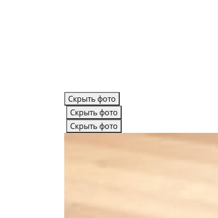
Скрыть фото
Скрыть фото
Скрыть фото