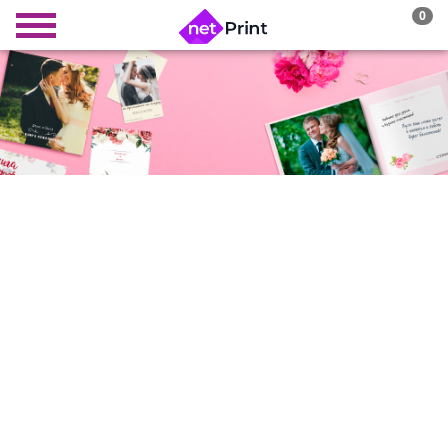
0
СВАДЕБНАЯ
ФОТОКНИГА
лучший способ возвращаться в памятный
день снова и снова