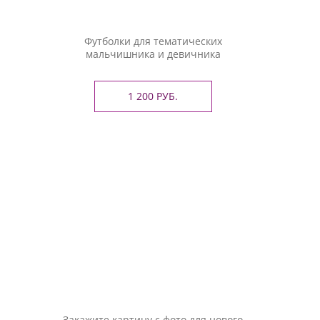
Футболки для тематических
мальчишника и девичника
1 200 РУБ.
Закажите картину с фото для нового