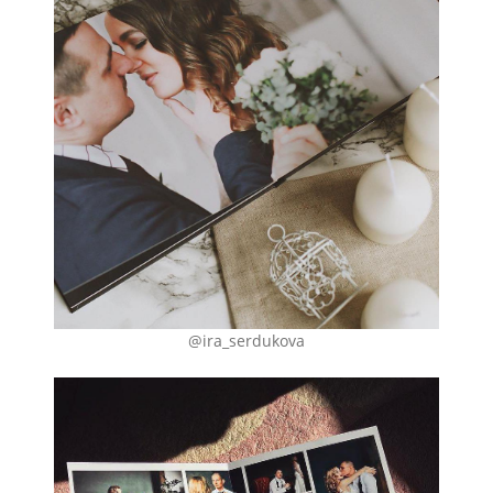
@ira_serdukova