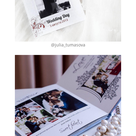
@julia_tumasova