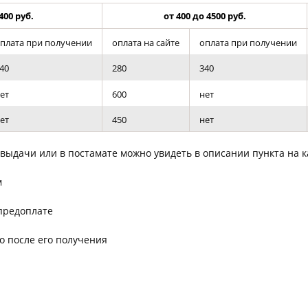
Товары к 9 мая
Ка
400 руб.
от 400 до 4500 руб.
Чт
плата при получении
оплата на сайте
оплата при получении
40
280
340
ет
600
нет
ет
450
нет
выдачи или в постамате можно увидеть в описании пункта на 
м
 предоплате
о после его получения