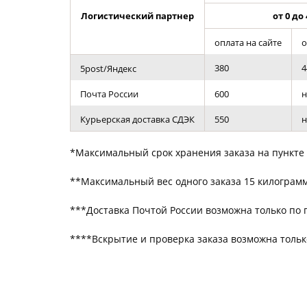
Фотокниги о путешествиях
Логистический партнер
от 0 до 
Выпускные альбомы
Кулинарные книги
оплата на сайте
о
380
4
5post/Яндекс
Почта России
600
н
Курьерская доставка СДЭК
550
н
*Максимальный срок хранения заказа на пункте 
**Максимальный вес одного заказа 15 килограм
***Доставка Почтой России возможна только по
****Вскрытие и проверка заказа возможна тольк