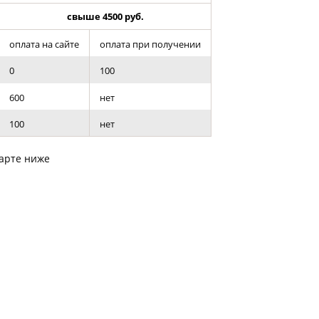
к конвертировать макет
свыше 4500 руб.
о такое фотокнига Премиум
оплата на сайте
оплата при получении
0
100
600
нет
100
нет
карте ниже