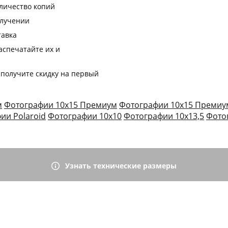
оличество копий
олучении
тавка
аспечатайте их и
 получите скидку на первый
м
Фотографии 10х15 Премиум
Фотографии 10х15 Премиу
ии Polaroid
Фотографии 10х10
Фотографии 10х13,5
Фото
Узнать технические размеры