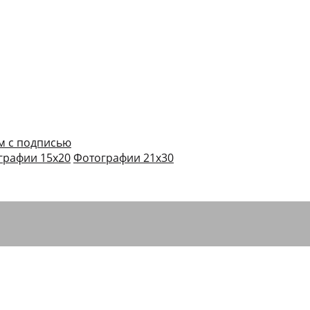
м с подписью
графии 15х20
Фотографии 21х30