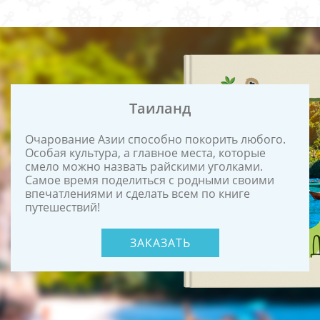
Таиланд
Очарование Азии способно покорить любого.
Особая культура, а главное места, которые
смело можно назвать райскими уголками.
Самое время поделиться с родными своими
впечатлениями и сделать всем по книге
путешествий!
ЗАКАЗАТЬ