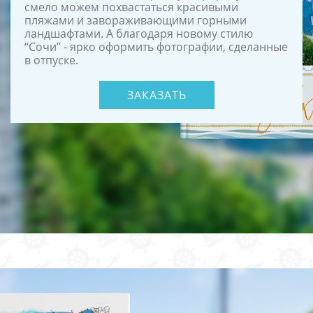
смело можем похвастаться красивыми
пляжами и завораживающими горными
ландшафтами. А благодаря новому стилю
“Сочи” - ярко оформить фотографии, сделанные
в отпуске.
ЗАКАЗАТЬ