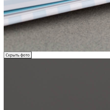
Скрыть фото