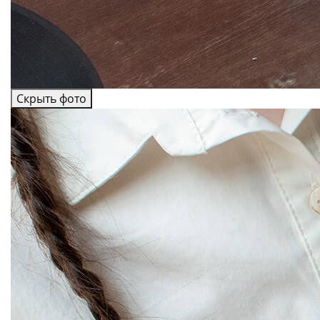
Скрыть фото