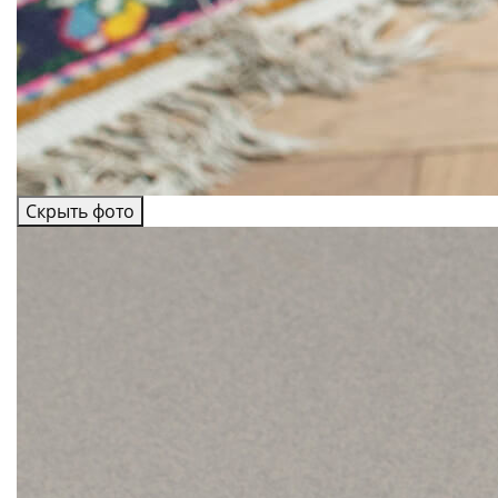
Скрыть фото