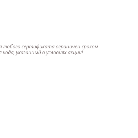
к конвертировать макет
о такое фотокнига Премиум
я любого сертификата ограничен сроком
кода, указанный в условиях акции!