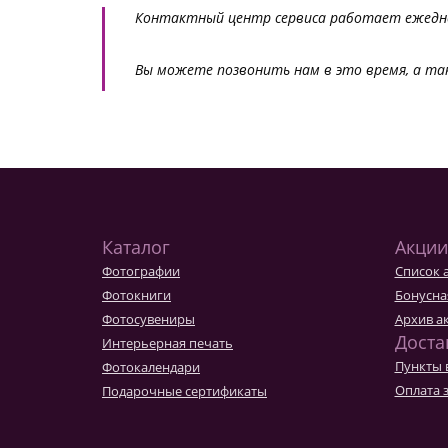
Контактный центр сервиса работает ежеднев
Вы можете позвонить нам в это время, а т
Каталог
Акции
Фотографии
Список 
Фотокниги
Бонусна
Фотосувениры
Архив а
Доста
Интерьерная печать
Пункты 
Фотокалендари
Оплата 
Подарочные сертификаты