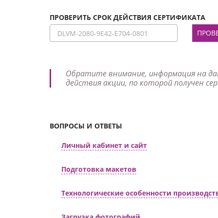
Фотокниги о путешествиях
Выпускные альбомы
ПРОВЕРИТЬ СРОК ДЕЙСТВИЯ СЕРТИФИКАТА
Кулинарные книги
ПРОВ
Обратите внимание, информация на да
действия акции, по которой получен се
ВОПРОСЫ И ОТВЕТЫ
Личный кабинет и сайт
Подготовка макетов
Технологические особенности производст
Загрузка фотографий