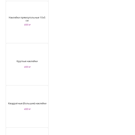
Наклейки прямоугольные 10х5
см
499 ₽
Круглые наклейки
499 ₽
Квадратные (большие) наклейки
499 ₽