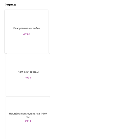
Формат
Квадратные наклейки
499 ₽
Наклейки звёзды
499 ₽
Наклейки прямоугольные 10х9
см
499 ₽